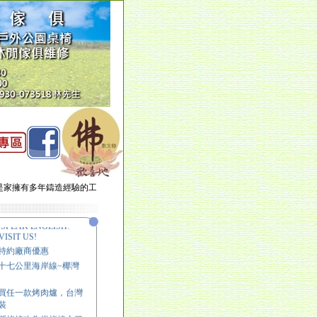
擁有多年鑄造經驗的工廠,包括所有的鑄鐵/銅/鋁產品皆可洽談,另有專業的維修
SPEAK ENGLISH!
ISIT US!
特約廠商優惠
十七公里海岸線~椰灣
買任一款烤肉爐，台灣
裝
斯烤爐改為炭烤爐之服