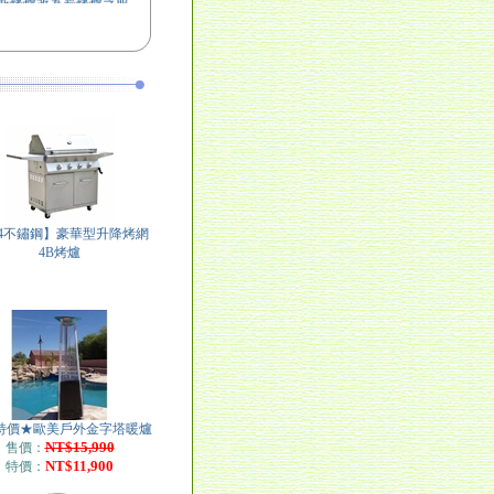
外休閒桌椅換妝服務
04不鏽鋼】豪華型升降烤網
4B烤爐
特價★歐美戶外金字塔暖爐
NT$15,990
售價：
NT$11,900
特價：