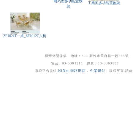
輕巧型多功能置物
工業風多功能置物架
架
ZF1021T一桌_ZF1012C六椅
椰灣休閒傢俱
地址：
300 新竹市
天府路一段555號
電話：
03-5301211
傳真：03-5363883
HiNet 網路開店．企業建站
系統平台提供
版權所有‧請勿