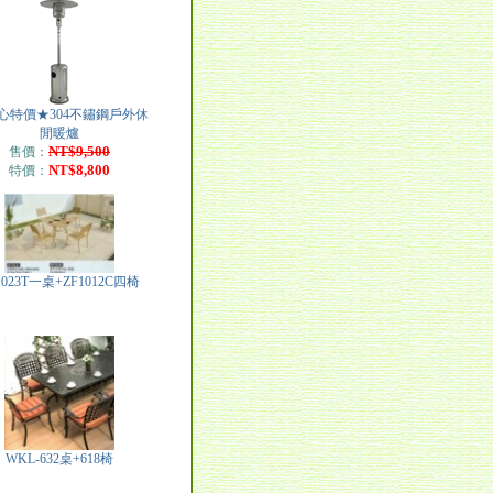
心特價★304不鏽鋼戶外休
閒暖爐
NT$9,500
售價：
NT$8,800
特價：
1023T一桌+ZF1012C四椅
WKL-632桌+618椅