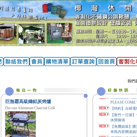
我們是家
WELCOME! WE 
PLEASE COME V
巨無霸高級鑄鋁炭烤爐
【特約】台積電
Die-cast Aluminum Charcoal Grill
【新竹一日遊】
休閒傢俱
【免費組裝】購
本島內皆贈送組
椰灣開始提供瓦