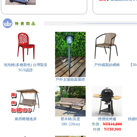
務
【免費估價】戶
泡泡椅(多種顏色) 台灣製造
戶外鐵製紗網椅
【3
SGS認證
戶外太陽能庭園燈
兩用鞦韆搖床
塑木椅(長度
煙燻燒烤爐
持續
NT$16,000
180~220cm)
售價：
NT$9,900
特價：