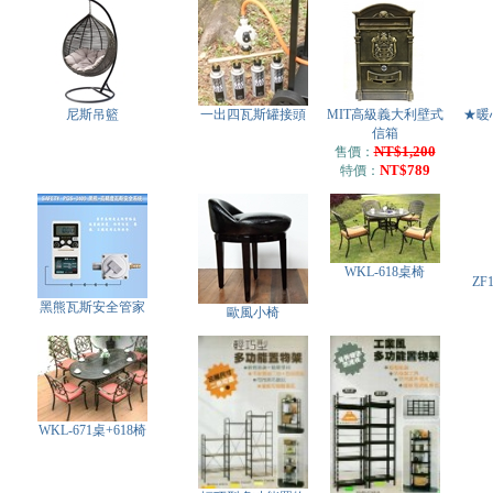
尼斯吊籃
一出四瓦斯罐接頭
MIT高級義大利壁式
★暖
信箱
NT$1,200
售價：
NT$789
特價：
WKL-618桌椅
ZF
黑熊瓦斯安全管家
歐風小椅
WKL-671桌+618椅