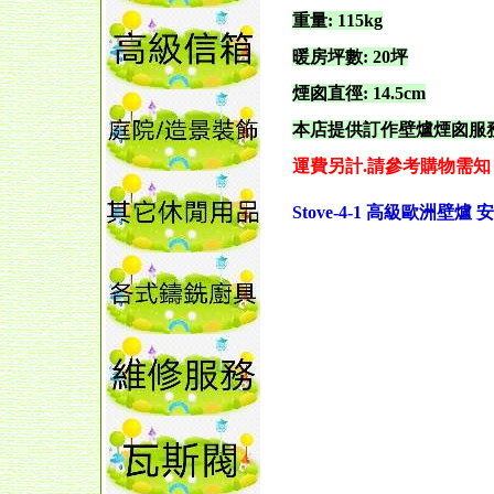
重量: 115kg
暖房坪數: 20坪
煙囪直徑: 14.5cm
本店提供訂作壁爐煙囪服務
運費另計.請參考購物需知
Stove-4-1 高級歐洲壁爐