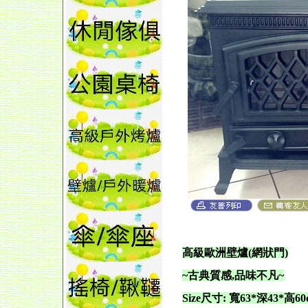
高級歐洲壁爐(網狀門)
~古典質感,品味不凡~
Size尺寸: 寬63*深43*高60