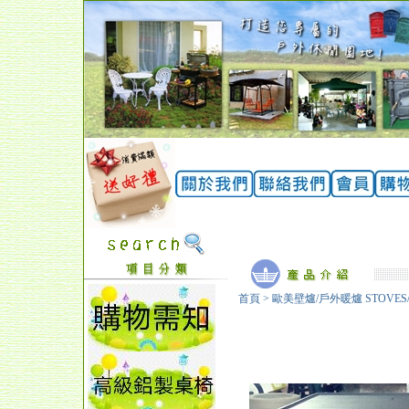
首頁
>
歐美壁爐/戶外暖爐 STOVES/ 