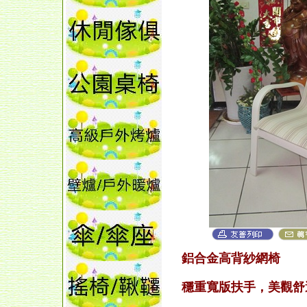
鋁合金高背紗網椅
穩重寬版扶手，美觀舒