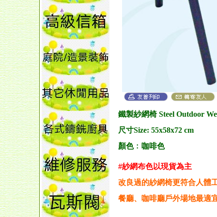
鐵製紗網
椅 Steel Outdoor We
尺寸Size: 55x58x72 cm
顏色﹕咖啡色
#紗網布色以現貨為主
改良過的紗網椅更符合人體工
餐廳、咖啡廳戶外場地最適宜